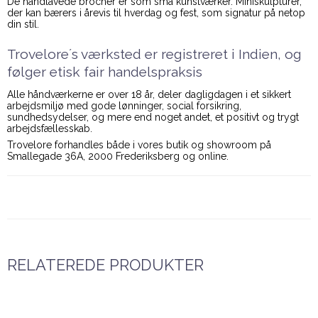
De håndlavede brocher er som små kunstværker. Miniskulpturer,
der kan bærers i årevis til hverdag og fest, som signatur på netop
din stil.
Trovelore´s værksted er registreret i Indien, og
følger etisk fair handelspraksis
Alle håndværkerne er over 18 år, deler dagligdagen i et sikkert
arbejdsmiljø med gode lønninger, social forsikring,
sundhedsydelser, og mere end noget andet, et positivt og trygt
arbejdsfællesskab.
Trovelore forhandles både i vores butik og showroom på
Smallegade 36A, 2000 Frederiksberg og online.
RELATEREDE PRODUKTER