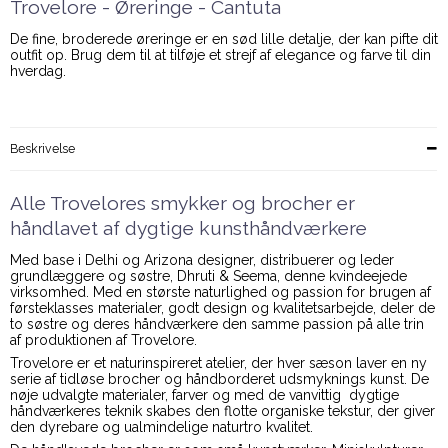
Trovelore - Øreringe - Cantuta
De fine, broderede øreringe er en sød lille detalje, der kan pifte dit
outfit op. Brug dem til at tilføje et strejf af elegance og farve til din
hverdag.
Beskrivelse
Alle Trovelores smykker og brocher er
håndlavet af dygtige kunsthåndværkere
Med base i Delhi og Arizona designer, distribuerer og leder
grundlæggere og søstre, Dhruti & Seema, denne kvindeejede
virksomhed. Med en største naturlighed og passion for brugen af
førsteklasses materialer, godt design og kvalitetsarbejde, deler de
to søstre og deres håndværkere den samme passion på alle trin
af produktionen af Trovelore.
Trovelore er et naturinspireret atelier, der hver sæson laver en ny
serie af tidløse brocher og håndborderet udsmyknings kunst. De
nøje udvalgte materialer, farver og med de vanvittig dygtige
håndværkeres teknik skabes den flotte organiske tekstur, der giver
den dyrebare og ualmindelige naturtro kvalitet.