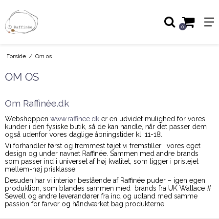
0
Forside
/
Om os
OM OS
Om Raffinée.dk
Webshoppen
www.raffinee.dk
er en udvidet mulighed for vores
kunder i den fysiske butik, så de kan handle, når det passer dem
også udenfor vores daglige åbningstider kl. 11-18.
Vi forhandler først og fremmest tøjet vi fremstiller i vores eget
design og under navnet Raffinée. Sammen med andre brands
som passer ind i universet af høj kvalitet, som ligger i prislejet
mellem-høj prisklasse.
Desuden har vi interiør bestående af Raffinée puder – igen egen
produktion, som blandes sammen med brands fra UK Wallace #
Sewell og andre leverandører fra ind og udland med samme
passion for farver og håndværket bag produkterne.