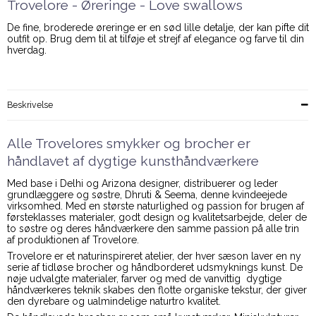
Trovelore - Øreringe - Love swallows
De fine, broderede øreringe er en sød lille detalje, der kan pifte dit
outfit op. Brug dem til at tilføje et strejf af elegance og farve til din
hverdag.
Beskrivelse
Alle Trovelores smykker og brocher er
håndlavet af dygtige kunsthåndværkere
Med base i Delhi og Arizona designer, distribuerer og leder
grundlæggere og søstre, Dhruti & Seema, denne kvindeejede
virksomhed. Med en største naturlighed og passion for brugen af
førsteklasses materialer, godt design og kvalitetsarbejde, deler de
to søstre og deres håndværkere den samme passion på alle trin
af produktionen af Trovelore.
Trovelore er et naturinspireret atelier, der hver sæson laver en ny
serie af tidløse brocher og håndborderet udsmyknings kunst. De
nøje udvalgte materialer, farver og med de vanvittig dygtige
håndværkeres teknik skabes den flotte organiske tekstur, der giver
den dyrebare og ualmindelige naturtro kvalitet.