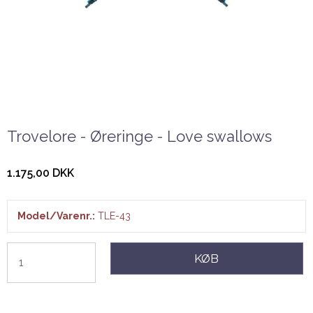
Trovelore - Øreringe - Love swallows
1.175,00 DKK
Model/Varenr.:
TLE-43
KØB