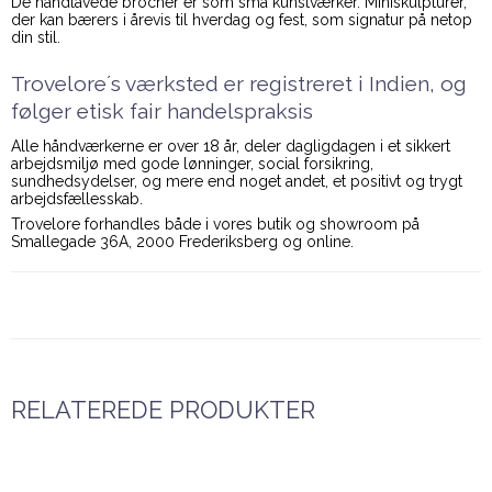
De håndlavede brocher er som små kunstværker. Miniskulpturer,
der kan bærers i årevis til hverdag og fest, som signatur på netop
din stil.
Trovelore´s værksted er registreret i Indien, og
følger etisk fair handelspraksis
Alle håndværkerne er over 18 år, deler dagligdagen i et sikkert
arbejdsmiljø med gode lønninger, social forsikring,
sundhedsydelser, og mere end noget andet, et positivt og trygt
arbejdsfællesskab.
Trovelore forhandles både i vores butik og showroom på
Smallegade 36A, 2000 Frederiksberg og online.
RELATEREDE PRODUKTER