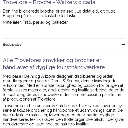
Trovelore - Broche - Walkers cicada
Den fine broderede broche, er en sød lille detalje til dit outfit.
Brug den på din jakke, kasket eller taske.
Materialer: Tråd, perler og pailletter
Beskrivelse
Alle Trovelores smykker og brocher er
håndlavet af dygtige kunsthåndværkere
Med base i Delhi og Arizona designer, distribuerer og leder
grundlæggere og søstre, Dhruti & Seema, denne kvindeejede
virksomhed. Med en største naturlighed og passion for brugen af
førsteklasses materialer, godt design og kvalitetsarbejde, deler de
to søstre og deres håndværkere den samme passion på alle trin
af produktionen af Trovelore.
Trovelore er et naturinspireret atelier, der hver sæson laver en ny
serie af tidløse brocher og håndborderet udsmyknings kunst. De
nøje udvalgte materialer, farver og med de vanvittig dygtige
håndværkeres teknik skabes den flotte organiske tekstur, der giver
den dyrebare og ualmindelige naturtro kvalitet.