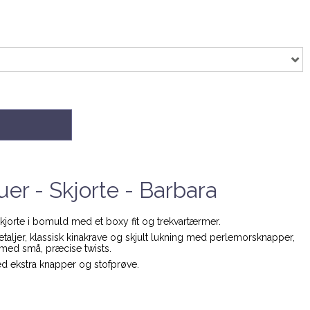
r - Skjorte - Barbara
skjorte i bomuld med et boxy fit og trekvartærmer.
aljer, klassisk kinakrave og skjult lukning med perlemorsknapper,
k med små, præcise twists.
d ekstra knapper og stofprøve.