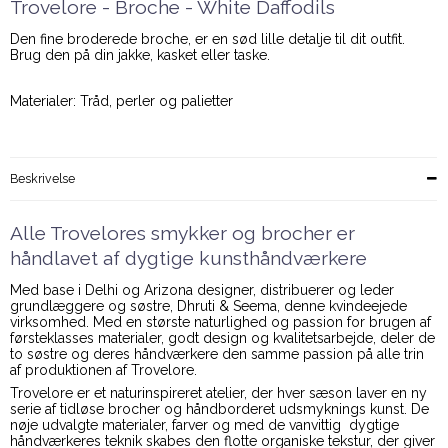
Trovelore - Broche - White Daffodils
Den fine broderede broche, er en sød lille detalje til dit outfit.
Brug den på din jakke, kasket eller taske.
Materialer: Tråd, perler og palietter
Beskrivelse
Alle Trovelores smykker og brocher er
håndlavet af dygtige kunsthåndværkere
Med base i Delhi og Arizona designer, distribuerer og leder
grundlæggere og søstre, Dhruti & Seema, denne kvindeejede
virksomhed. Med en største naturlighed og passion for brugen af
førsteklasses materialer, godt design og kvalitetsarbejde, deler de
to søstre og deres håndværkere den samme passion på alle trin
af produktionen af Trovelore.
Trovelore er et naturinspireret atelier, der hver sæson laver en ny
serie af tidløse brocher og håndborderet udsmyknings kunst. De
nøje udvalgte materialer, farver og med de vanvittig dygtige
håndværkeres teknik skabes den flotte organiske tekstur, der giver