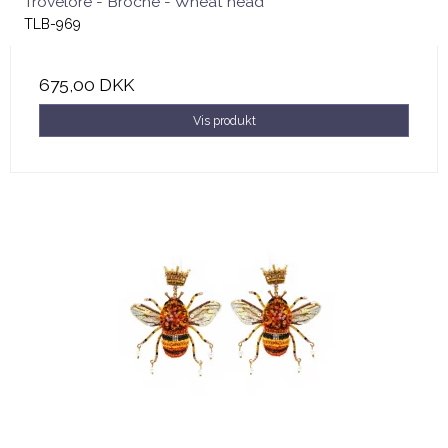
Trovelore - Broche - Wheat head
TLB-969
675,00 DKK
Vis produkt