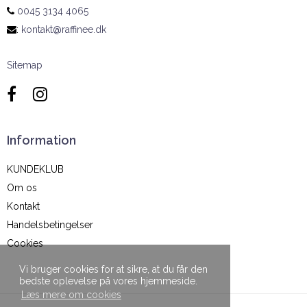
0045 3134 4065
:
kontakt@raffinee.dk
Sitemap
Information
KUNDEKLUB
Om os
Kontakt
Handelsbetingelser
Cookies
Vi bruger cookies for at sikre, at du får den
bedste oplevelse på vores hjemmeside.
Læs mere om cookies