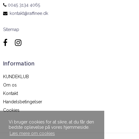
0045 3134 4065
:
kontakt@raffinee.dk
Sitemap
Information
KUNDEKLUB
Om os
Kontakt
Handelsbetingelser
Cookies
Vi bruger cookies for at sikre, at du får den
bedste oplevelse på vores hjemmeside.
Læs mere om cookies