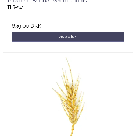
Trovelore - Broche - White Daffodils
TLB-941
639,00 DKK
Vis produkt