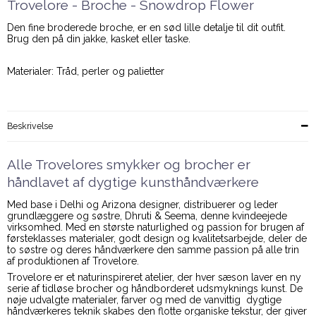
Trovelore - Broche - Snowdrop Flower
Den fine broderede broche, er en sød lille detalje til dit outfit.
Brug den på din jakke, kasket eller taske.
Materialer: Tråd, perler og palietter
Beskrivelse
Alle Trovelores smykker og brocher er
håndlavet af dygtige kunsthåndværkere
Med base i Delhi og Arizona designer, distribuerer og leder
grundlæggere og søstre, Dhruti & Seema, denne kvindeejede
virksomhed. Med en største naturlighed og passion for brugen af
førsteklasses materialer, godt design og kvalitetsarbejde, deler de
to søstre og deres håndværkere den samme passion på alle trin
af produktionen af Trovelore.
Trovelore er et naturinspireret atelier, der hver sæson laver en ny
serie af tidløse brocher og håndborderet udsmyknings kunst. De
nøje udvalgte materialer, farver og med de vanvittig dygtige
håndværkeres teknik skabes den flotte organiske tekstur, der giver