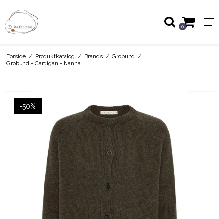
0
Forside
/
Produktkatalog
/
Brands
/
Grobund
/
Grobund - Cardigan - Nanna
-50%