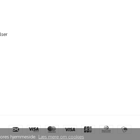
lser
å vores hjemmeside.
Læs mere om cookies