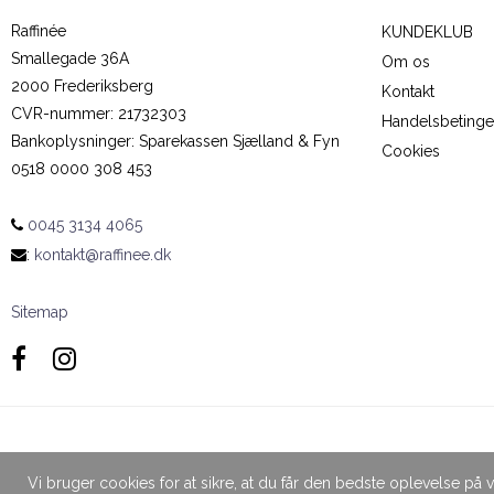
Raffinée
KUNDEKLUB
Smallegade 36A
Om os
2000 Frederiksberg
Kontakt
CVR-nummer
:
21732303
Handelsbetinge
Bankoplysninger
:
Sparekassen Sjælland & Fyn
Cookies
0518 0000 308 453
0045 3134 4065
:
kontakt@raffinee.dk
Sitemap
Vi bruger cookies for at sikre, at du får den bedste oplevelse p