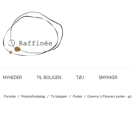
NYHEDER
TIL BOLIGEN
TØJ
SMYKKER
Forside
/
Produktkatalog
/
Til boligen
/
Puder
/
Granny´s Flowers pude - 40