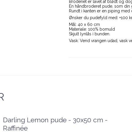
Broderiet er lavet af blødt og d
En håndbroderet pude, som din g
Rundt i kanten er en piping med
Ønsker du pudefyld med: +100 k
Mål: 40 x 60 cm
Materiale: 100% bomuld
Skjult lynlås i bunden.
Vask: Vend vrangen udad, vask ve
R
Darling Lemon pude - 30x50 cm -
Raffinée