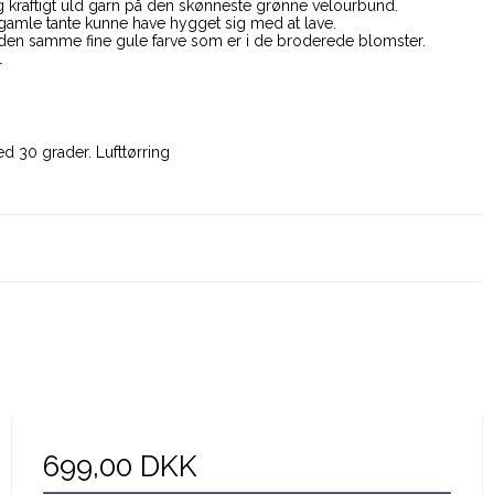
og kraftigt uld garn på den skønneste grønne velourbund.
amle tante kunne have hygget sig med at lave.
 den samme fine gule farve som er i de broderede blomster.
r
d 30 grader. Lufttørring
699,00 DKK