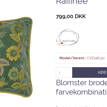
Raffinée
799,00 DKK
Model/Varenr.:
CVE146130
KØB
Blomster brode
farvekombinati