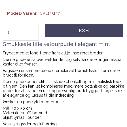
Model/Varenr.:
CVE135137
KØB
Smukkeste lille velourpude i elegant mint
Prydet med et tone-i-tone fransk lilje-inspireret broderi.
Denne pude er så overvældende i sig selv, så der er ingen ekstra
kanter eller frynser.
Bagsiden er samme pæne cremefarvet bomuldsstof, som der er
brugt til forsiden.
Denne pude er perfekt til at skabe et enkelt og minimalistisk look i
dit hjem. Den kan let kombineres med mere botaniske og barokke
puder for at skabe en unik og personlig pudehygge. Tilføj et strejf
af elegance og luksus til din indretning.
Ønsker du pudefyld med: +100 kr
Mål: 30 x 50 cm
Materiale: 100% bomuld
Skjult lynlås i bunden.
Vask: 30 grader og lufttørring