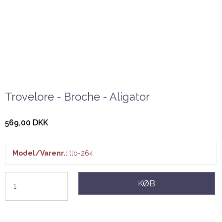
Trovelore - Broche - Aligator
569,00 DKK
Model/Varenr.:
tlb-264
KØB