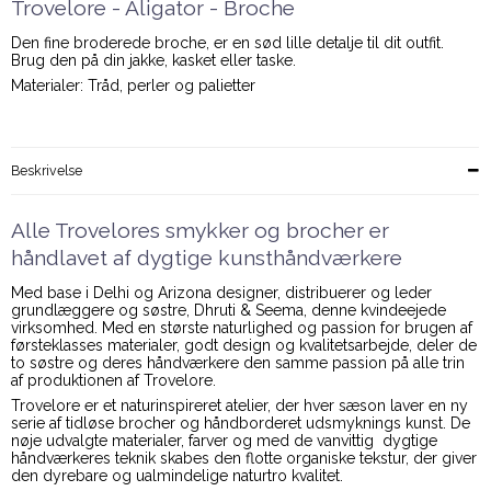
Trovelore - Aligator - Broche
Den fine broderede broche, er en sød lille detalje til dit outfit.
Brug den på din jakke, kasket eller taske.
Materialer: Tråd, perler og palietter
Beskrivelse
Alle Trovelores smykker og brocher er
håndlavet af dygtige kunsthåndværkere
Med base i Delhi og Arizona designer, distribuerer og leder
grundlæggere og søstre, Dhruti & Seema, denne kvindeejede
virksomhed. Med en største naturlighed og passion for brugen af
førsteklasses materialer, godt design og kvalitetsarbejde, deler de
to søstre og deres håndværkere den samme passion på alle trin
af produktionen af Trovelore.
Trovelore er et naturinspireret atelier, der hver sæson laver en ny
serie af tidløse brocher og håndborderet udsmyknings kunst. De
nøje udvalgte materialer, farver og med de vanvittig dygtige
håndværkeres teknik skabes den flotte organiske tekstur, der giver
den dyrebare og ualmindelige naturtro kvalitet.