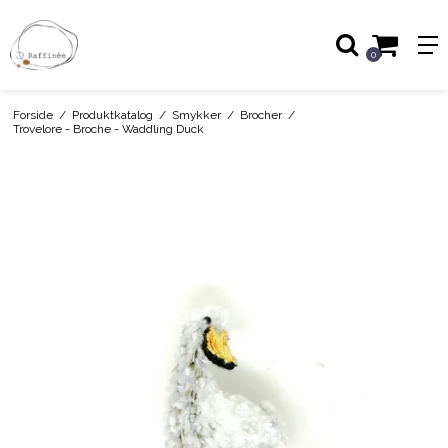
0
Forside
/
Produktkatalog
/
Smykker
/
Brocher
/
Trovelore - Broche - Waddling Duck