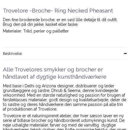
Trovelore -Broche- Ring Necked Pheasant
Den fine broderede broche, er en sød lille detalje til dit outfit.
Brug den på din jakke, kasket eller taske.
Materialer: Tråd, perler og pailletter
Beskrivelse
Alle Trovelores smykker og brocher er
håndlavet af dygtige kunsthåndværkere
Med base i Delhi og Arizona designer, distribuerer og leder
grundlæggere og søstre, Dhruti & Seema, denne kvindeejede
virksomhed. Med en største naturlighed og passion for brugen af
førsteklasses materialer, godt design og kvalitetsarbejde, deler de
to søstre og deres håndværkere den samme passion på alle trin
af produktionen af Trovelore.
Trovelore er et naturinspireret atelier, der hver sæson laver en ny
serie af tidløse brocher og håndborderet udsmyknings kunst. De
nøje udvalgte materialer, farver og med de vanvittig dygtige
håndværkeres teknik skabes den flotte organiske tekstur, der giver