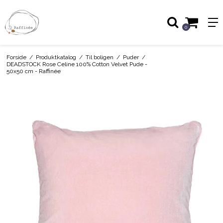
0
Forside
/
Produktkatalog
/
Til boligen
/
Puder
/
DEADSTOCK Rose Celine 100% Cotton Velvet Pude -
50x50 cm - Raffinée