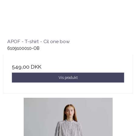
APOF - T-shirt - Cil one bow
6109100010-OB
549,00 DKK
Vis produkt