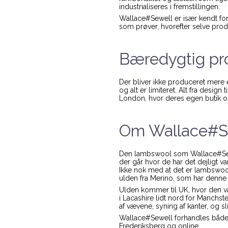
industrialiseres i fremstillingen.
Wallace#Sewell er især kendt for
som prøver, hvorefter selve prod
Bæredygtig pr
Der bliver ikke produceret mere
og alt er limiteret. Alt fra design
London, hvor deres egen butik 
Om Wallace#Se
Den lambswool som Wallace#Sewe
der går hvor de har det dejligt v
Ikke nok med at det er lambswool -
ulden fra Merino, som har denne
Ulden kommer til UK, hvor den v
i Lacashire lidt nord for Manchste
af vævene, syning af kanter, og sl
Wallace#Sewell forhandles både
Frederiksberg og online.