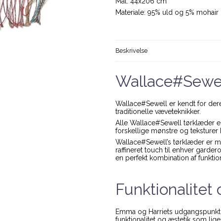
Mål: 44x206 cm
Materiale: 95% uld og 5% mohair
Beskrivelse
Wallace#Sewel
Wallace#Sewell er kendt for de
traditionelle væveteknikker.
Alle Wallace#Sewell tørklæder e
forskellige mønstre og teksturer 
Wallace#Sewell’s tørklæder er mer
raffineret touch til enhver garde
en perfekt kombination af funktio
Funktionalitet
Emma og Harriets udgangspunkt e
funktionalitet og æstetik som lige