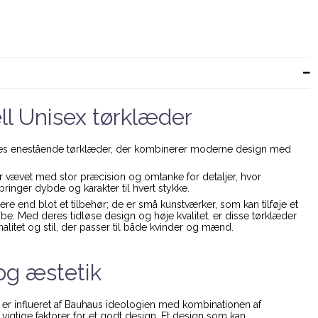
l Unisex tørklæder
res enestående tørklæder, der kombinerer moderne design med
r vævet med stor præcision og omtanke for detaljer, hvor
bringer dybde og karakter til hvert stykke.
e end blot et tilbehør; de er små kunstværker, som kan tilføje et
robe. Med deres tidløse design og høje kvalitet, er disse tørklæder
nalitet og stil, der passer til både kvinder og mænd.
 og æstetik
r influeret af Bauhaus ideologien med kombinationen af
 vigtige faktorer for et godt design. Et design som kan