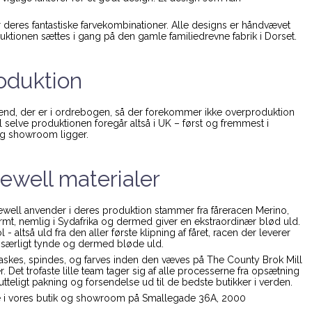
 deres fantastiske farvekombinationer. Alle designs er håndvævet
uktionen sættes i gang på den gamle familiedrevne fabrik i Dorset.
oduktion
 end, der er i ordrebogen, så der forekommer ikke overproduktion
 til selve produktionen foregår altså i UK – først og fremmest i
og showroom ligger.
well materialer
ll anvender i deres produktion stammer fra fåreracen Merino,
armt, nemlig i Sydafrika og dermed giver en ekstraordinær blød uld.
 altså uld fra den aller første klipning af fåret, racen der leverer
 særligt tynde og dermed bløde uld.
askes, spindes, og farves inden den væves på The County Brok Mill
r. Det trofaste lille team tager sig af alle processerne fra opsætning
utteligt pakning og forsendelse ud til de bedste butikker i verden.
 i vores butik og showroom på Smallegade 36A, 2000