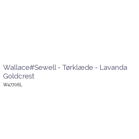
Wallace#Sewell - Tørklæde - Lavanda
Goldcrest
W47706L