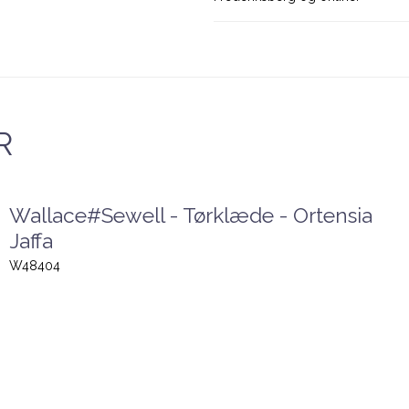
R
Wallace#Sewell - Tørklæde - Ortensia
Jaffa
W48404