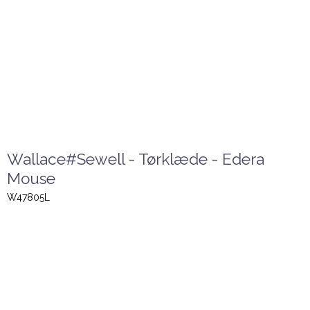
Wallace#Sewell - Tørklæde - Edera
Mouse
W47805L