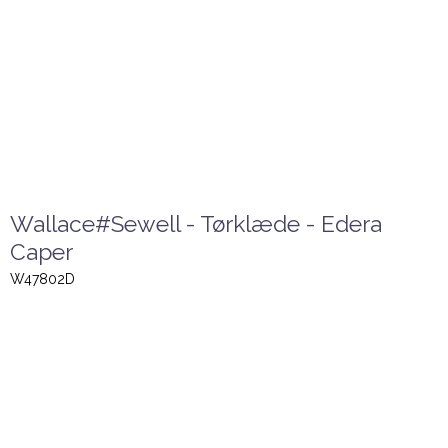
Wallace#Sewell - Tørklæde - Edera
Caper
W47802D