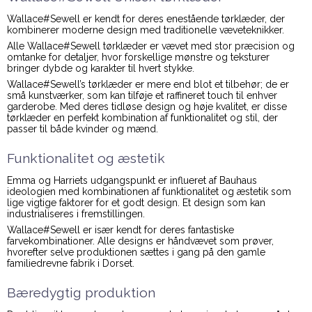
Wallace#Sewell er kendt for deres enestående tørklæder, der
kombinerer moderne design med traditionelle væveteknikker.
Alle Wallace#Sewell tørklæder er vævet med stor præcision og
omtanke for detaljer, hvor forskellige mønstre og teksturer
bringer dybde og karakter til hvert stykke.
Wallace#Sewell’s tørklæder er mere end blot et tilbehør; de er
små kunstværker, som kan tilføje et raffineret touch til enhver
garderobe. Med deres tidløse design og høje kvalitet, er disse
tørklæder en perfekt kombination af funktionalitet og stil, der
passer til både kvinder og mænd.
Funktionalitet og æstetik
Emma og Harriets udgangspunkt er influeret af Bauhaus
ideologien med kombinationen af funktionalitet og æstetik som
lige vigtige faktorer for et godt design. Et design som kan
industrialiseres i fremstillingen.
Wallace#Sewell er især kendt for deres fantastiske
farvekombinationer. Alle designs er håndvævet som prøver,
hvorefter selve produktionen sættes i gang på den gamle
familiedrevne fabrik i Dorset.
Bæredygtig produktion