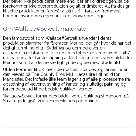
Der bliver ikke produceret mere end, der er i ordrebogen, så der
forekommer ikke overproduktion og alt er limiteret. Alt fra design
til selve produktionen foregår altså i UK – først og fremmest i
London, hvor deres egen butik og showroom ligger.
Om Wallace#Sewell materialer
Den lambswool som Wallace#Sewell anvender i deres
produktion stammer fra fåreracen Merino, der går hvor de har det
dejligt varmt, nemlig i Sydafrika og dermed giver en
ekstraordinær blød uld. Ikke nok med at det er lambswool - altså
uld fra den aller første klipning af fåret, racen der leverer ulden fra
Merino, som har denne særligt tynde og dermed bløde uld.
Ulden kommer til UK, hvor den vaskes, spindes, og farves inden
den væves på The County Brok Mill i Lacashire lidt nord for
Manchster. Det trofaste lille team tager sig af alle processerne fra
opsætning af vævene, syning af kanter, og slutteligt pakning og
forsendelse ud til de bedste butikker i verden.
Wallace#Sewell forhandles både i vores butik og showroom på
Smallegade 36A, 2000 Frederiksberg og online.